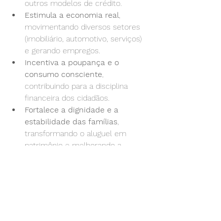
outros modelos de crédito.
Estimula a economia real
, 
movimentando diversos setores 
(imobiliário, automotivo, serviços) 
e gerando empregos.
Incentiva a poupança e o 
consumo consciente
, 
contribuindo para a disciplina 
financeira dos cidadãos.
Fortalece a dignidade e a 
estabilidade das famílias
, 
transformando o aluguel em 
patrimônio e melhorando a 
qualidade de vida.
Em suma, a importância do consórcio 
transcende a esfera individual do 
consorciado. Ele é uma ferramenta 
fundamental para o desenvolvimento 
econômico, a inclusão social e a 