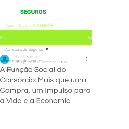
CORRETORA DE
SEGUROS
Jesus Cristo é O SENHOR.
Post
Corretora de Seguros
Eduardo Augusto
Corretora de Seguros
6 de ago. de 2025
4 min de leitura
A Função Social do
Seguros
Consórcio: Mais que uma
Compra, um Impulso para
a Vida e a Economia