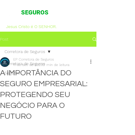
CORRETORA DE
SEGUROS
Jesus Cristo é O SENHOR.
Post
Corretora de Seguros
EP Corretora de Seguros
Corretora de Seguros
11 de set. de 2023
2 min de leitura
A IMPORTÂNCIA DO
Seguros
SEGURO EMPRESARIAL:
PROTEGENDO SEU
NEGÓCIO PARA O
FUTURO