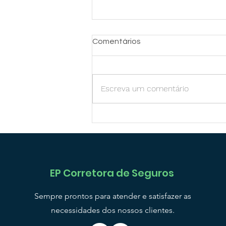
Comentários
Escreva um comentário
Seu Crédito Contemplado na
EP Corretora: Uma
Poupança Inteligente que
Gera Retornos! 🚀
P Corretora de Seguros
E
Sempre prontos para atender e satisfazer as
necessidades dos nossos clientes.