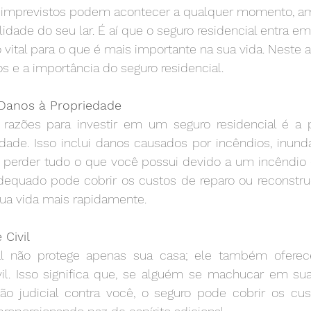
 e imprevistos podem acontecer a qualquer momento, a
lidade do seu lar. É aí que o seguro residencial entra em
vital para o que é mais importante na sua vida. Neste a
os e a importância do seguro residencial.
 Danos à Propriedade
razões para investir em um seguro residencial é a p
dade. Isso inclui danos causados por incêndios, inunda
 perder tudo o que você possui devido a um incêndio 
adequado pode cobrir os custos de reparo ou reconstruç
ua vida mais rapidamente.
 Civil
al não protege apenas sua casa; ele também oferece
vil. Isso significa que, se alguém se machucar em sua
 judicial contra você, o seguro pode cobrir os cust