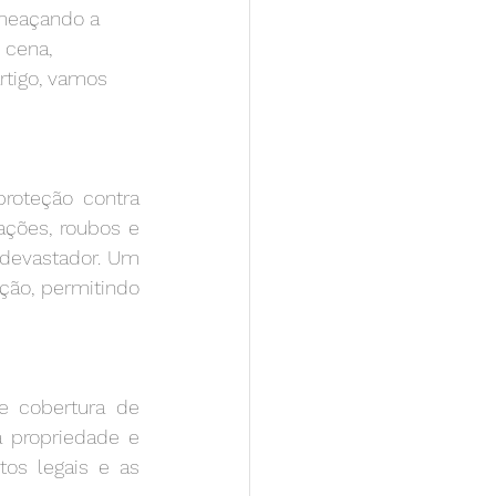
meaçando a 
 cena, 
rtigo, vamos 
roteção contra 
ções, roubos e 
devastador. Um 
ão, permitindo 
 cobertura de 
 propriedade e 
os legais e as 