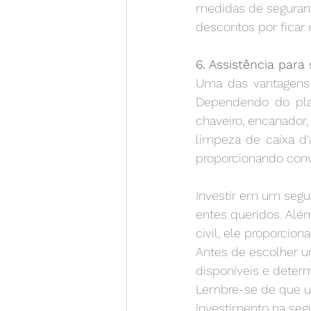
medidas de seguranç
descontos por ficar
6. Assistência para
Uma das vantagens a
Dependendo do pla
chaveiro, encanador,
limpeza de caixa d'
proporcionando con
Investir em um segur
entes queridos. Alé
civil, ele proporcio
Antes de escolher u
disponíveis e deter
Lembre-se de que u
investimento na segu