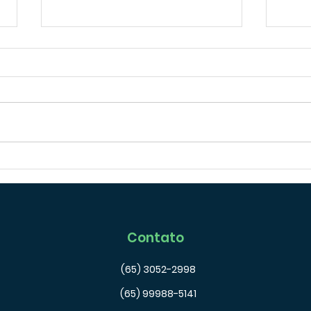
Consórcio: A Estratégia Que
O Tr
Reafirma o Futuro Financeiro
Bara
do Brasil – Dados
Fina
Extraordinários da ABAC
Intel
Comprovam!
Contato
(65) 3052-2998
(65) 99988-5141