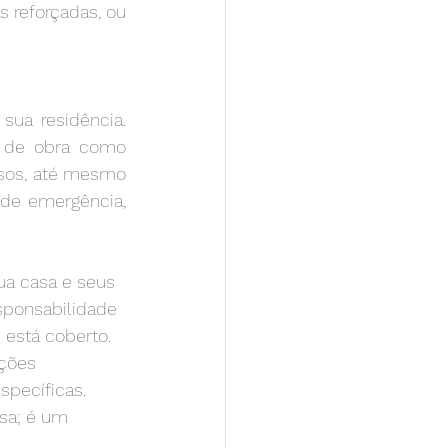
reforçadas, ou 
ua residência. 
 de obra como 
asos, até mesmo 
de emergência, 
ua casa e seus 
sponsabilidade 
 está coberto. 
ções 
pecíficas. 
sa; é um 