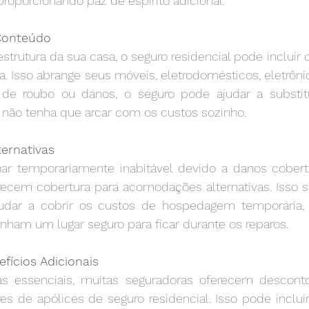
roporcionando paz de espírito adicional.
 Conteúdo
strutura da sua casa, o seguro residencial pode incluir c
. Isso abrange seus móveis, eletrodomésticos, eletrôni
de roubo ou danos, o seguro pode ajudar a substitui
 não tenha que arcar com os custos sozinho.
ernativas
ar temporariamente inabitável devido a danos coberto
recem cobertura para acomodações alternativas. Isso si
udar a cobrir os custos de hospedagem temporária, 
enham um lugar seguro para ficar durante os reparos.
fícios Adicionais
s essenciais, muitas seguradoras oferecem desconto
ares de apólices de seguro residencial. Isso pode inclui