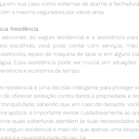
a em sua casa, como sistemas de alarme e fechaduras 
 com a mesma seguradora por vários anos.
 sua Residência
dicionais do seguro residencial é a assistência para s
no escolhido, você pode contar com serviços, mão
 eletricista, reparo de máquina de lavar e, em alguns c
água. Essa assistência pode ser crucial em situações 
veniência e economia de tempo.
o residencial é uma decisão inteligente para proteger s
m de oferecer proteção contra danos à propriedade e re
na tranquilidade, sabendo que, em caso de desastre, você
ma apólice, é importante revisar cuidadosamente as op
minar quais coberturas atendem às suas necessidades es
m seguro residencial é mais do que apenas uma despe
rança e na estabilidade do seu lar.