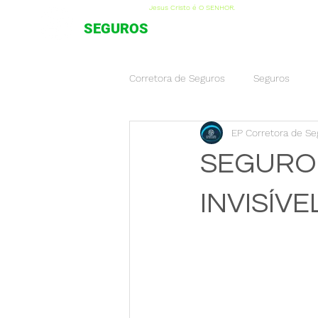
Jesus Cristo é O SENHOR.
CORRETORA DE
SEGUROS
Corretora de Seguros
Seguros
EP Corretora de Se
SEGURO 
INVISÍVE