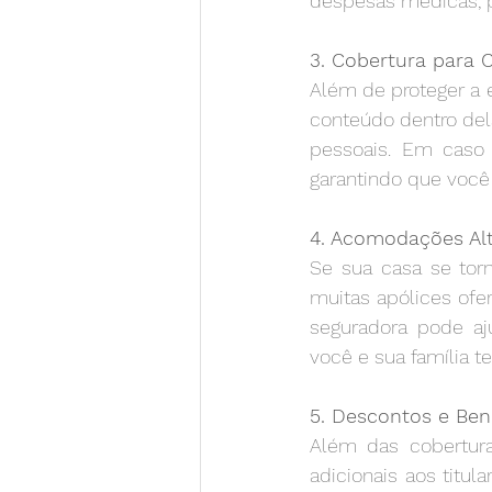
despesas médicas, p
3. Cobertura para
Além de proteger a e
conteúdo dentro dela
pessoais. Em caso 
garantindo que você
4. Acomodações Alt
Se sua casa se torn
muitas apólices ofe
seguradora pode aj
você e sua família t
5. Descontos e Bene
Além das cobertura
adicionais aos titul