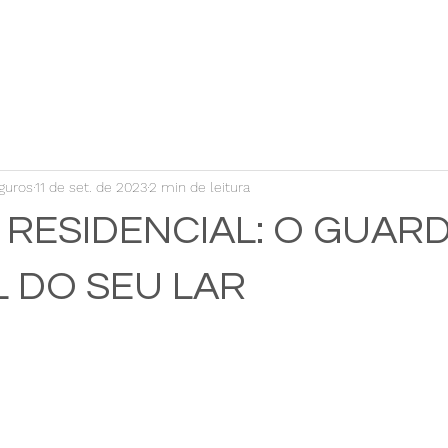
INICIO
SEGUROS
CONSÓRCIO
BLOG
SOBRE 
guros
11 de set. de 2023
2 min de leitura
RESIDENCIAL: O GUAR
L DO SEU LAR